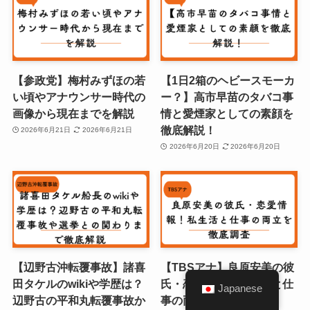
【参政党】梅村みずほの若
【1日2箱のヘビースモーカ
い頃やアナウンサー時代の
ー？】高市早苗のタバコ事
画像から現在までを解説
情と愛煙家としての素顔を
徹底解説！
2026年6月21日
2026年6月21日
2026年6月20日
2026年6月20日
【辺野古沖転覆事故】諸喜
【TBSアナ】良原安美の彼
田タケルのwikiや学歴は？
氏・恋愛情報！私生活と仕
Japanese
辺野古の平和丸転覆事故か
事の両立を徹底調査