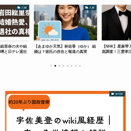
人物
人物
田絵里奈の夫や結
【あまゆか天気】林佑香（ゆか） 結
【NHK】星麻琴
の噂と日テレ退社
婚は？彼氏の存在と報道の真実
底調査！三雲孝
未分類