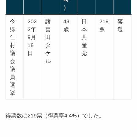
）
今
202
諸
43
日
219
落
帰
2年
喜
歳
本
票
選
仁
9月
田
共
村
18
タ
産
議
日
ケ
党
会
ル
議
員
選
挙
得票数は219票（得票率4.4%）でした。