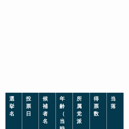
選
投
候
年
所
得
当
挙
票
補
齢
属
票
落
名
日
者
（
党
数
名
当
派
時