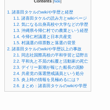
Contents
[
hide
]
1.
諸喜田タケルのwikiや学歴と経歴
1.1.
諸喜田タケルの読み方とwikiページ
1.2.
気になる出身高校や大学などの学歴
1.3.
沖縄県今帰仁村での農業という経歴
1.4.
今帰仁村議選と日本共産党
1.5.
村議選の得票数と落選の背景
2.
諸喜田タケルのwikiや学歴以上の事故
2.1.
同志社国際高校の平和学習と辺野古
2.2.
平和丸と不屈の転覆と活動家の死亡
2.3.
デイリー新潮が報じた船長の泥酔
2.4.
共産党の落選懲戒議員という処分
2.5.
炎上時の情報を見極めるには？
2.6.
まとめ：諸喜田タケルのwikiや学歴