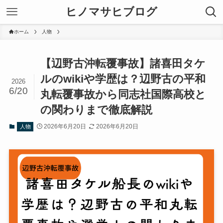
ヒノマサヒブログ
ホーム
人物
【辺野古沖転覆事故】諸喜田タケ
ルのwikiや学歴は？辺野古の平和
2026
6/20
丸転覆事故から同志社国際高校と
の関わりまで徹底解説
2026年6月20日
2026年6月20日
人物