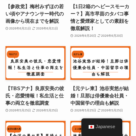
【参政党】梅村みずほの若
【1日2箱のヘビースモーカ
い頃やアナウンサー時代の
ー？】高市早苗のタバコ事
画像から現在までを解説
情と愛煙家としての素顔を
徹底解説！
2026年6月21日
2026年6月21日
2026年6月20日
2026年6月20日
【TBSアナ】良原安美の彼
【元テレ東】池谷実悠が結
氏・恋愛情報！私生活と仕
婚！旦那は俳優兼会社員・
事の両立を徹底調査
中国留学の理由も解説
2026年5月25日
2026年5月25日
2026年5月25日
2026年5月25日
Japanese