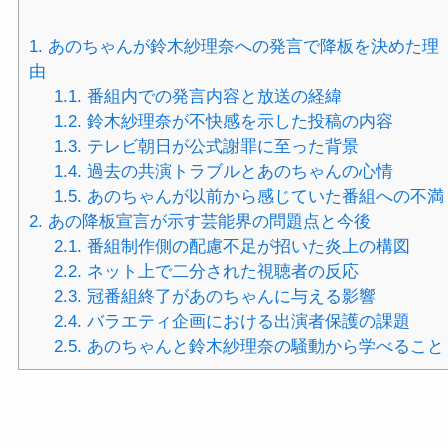
1.
あのちゃんが鈴木紗理奈への発言で降板を決めた理
由
1.1.
番組内での発言内容と放送の経緯
1.2.
鈴木紗理奈が不快感を示した投稿の内容
1.3.
テレビ朝日が公式謝罪に至った背景
1.4.
過去の共演トラブルとあのちゃんの心情
1.5.
あのちゃんが以前から感じていた番組への不満
2.
あの降板宣言が示す芸能界の問題点と今後
2.1.
番組制作側の配慮不足が招いた炎上の構図
2.2.
ネット上で二分された視聴者の反応
2.3.
冠番組終了があのちゃんに与える影響
2.4.
バラエティ企画における出演者保護の課題
2.5.
あのちゃんと鈴木紗理奈の騒動から学べること