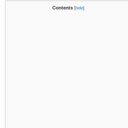
Contents
[
hide
]