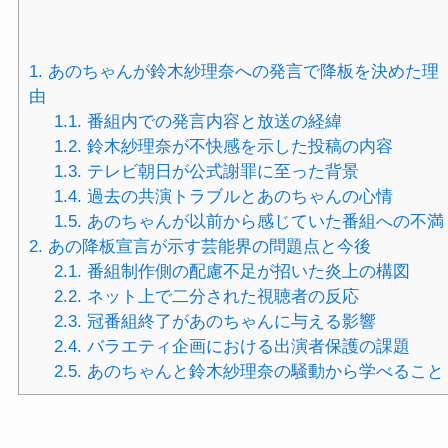
1.
あのちゃんが鈴木紗理奈への発言で降板を決めた理
由
1.1.
番組内での発言内容と放送の経緯
1.2.
鈴木紗理奈が不快感を示した投稿の内容
1.3.
テレビ朝日が公式謝罪に至った背景
1.4.
過去の共演トラブルとあのちゃんの心情
1.5.
あのちゃんが以前から感じていた番組への不満
2.
あの降板宣言が示す芸能界の問題点と今後
2.1.
番組制作側の配慮不足が招いた炎上の構図
2.2.
ネット上で二分された視聴者の反応
2.3.
冠番組終了があのちゃんに与える影響
2.4.
バラエティ企画における出演者保護の課題
2.5.
あのちゃんと鈴木紗理奈の騒動から学べること