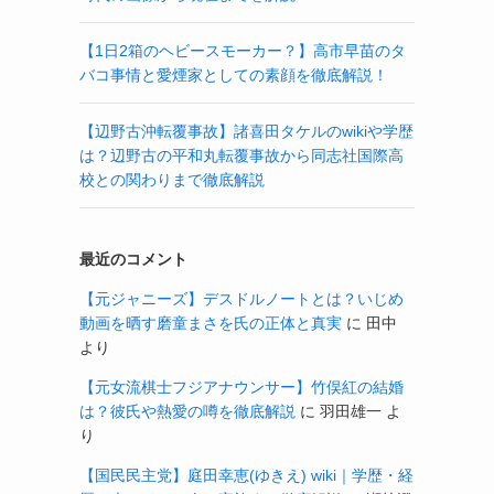
【1日2箱のヘビースモーカー？】高市早苗のタ
バコ事情と愛煙家としての素顔を徹底解説！
【辺野古沖転覆事故】諸喜田タケルのwikiや学歴
は？辺野古の平和丸転覆事故から同志社国際高
校との関わりまで徹底解説
最近のコメント
【元ジャニーズ】デスドルノートとは？いじめ
動画を晒す磨童まさを氏の正体と真実
に
田中
より
【元女流棋士フジアナウンサー】竹俣紅の結婚
は？彼氏や熱愛の噂を徹底解説
に
羽田雄一
よ
り
【国民民主党】庭田幸恵(ゆきえ) wiki｜学歴・経