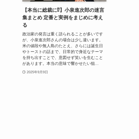
【本当に総裁に⁉】小泉進次郎の迷言
集まとめ 定番と実例をまじめに考え
る
政治家の発言は重く語られることが多いです
が、小泉進次郎さんの場合は少し違います。
米の値段や無人島のたとえ、さらには誕生日
やトーストの話まで、日常的で身近なテーマ
を持ち出すことで、意図せず笑いを生むこと
があります。本当の意味で響かせたい狙...
2025年9月9日