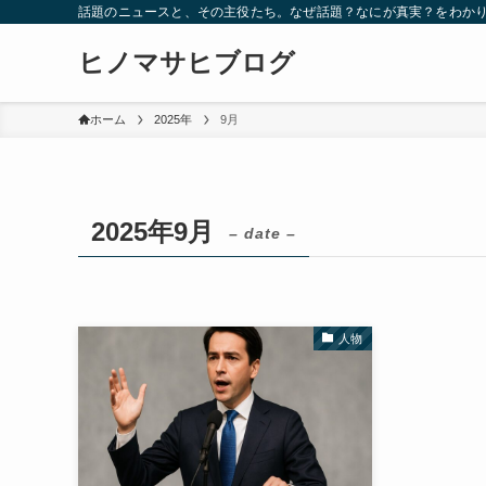
話題のニュースと、その主役たち。なぜ話題？なにが真実？をわか
ヒノマサヒブログ
ホーム
2025年
9月
2025年9月
– date –
人物