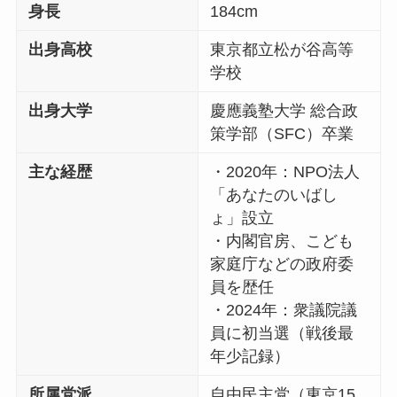
身長
184cm
出身高校
東京都立松が谷高等
学校
出身大学
慶應義塾大学 総合政
策学部（SFC）卒業
主な経歴
・2020年：NPO法人
「あなたのいばし
ょ」設立
・内閣官房、こども
家庭庁などの政府委
員を歴任
・2024年：衆議院議
員に初当選（戦後最
年少記録）
所属党派
自由民主党（東京15