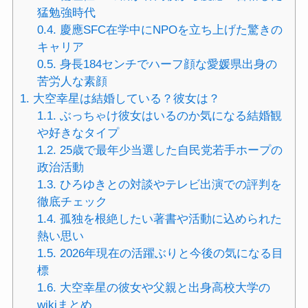
猛勉強時代
0.4.
慶應SFC在学中にNPOを立ち上げた驚きの
キャリア
0.5.
身長184センチでハーフ顔な愛媛県出身の
苦労人な素顔
1.
大空幸星は結婚している？彼女は？
1.1.
ぶっちゃけ彼女はいるのか気になる結婚観
や好きなタイプ
1.2.
25歳で最年少当選した自民党若手ホープの
政治活動
1.3.
ひろゆきとの対談やテレビ出演での評判を
徹底チェック
1.4.
孤独を根絶したい著書や活動に込められた
熱い思い
1.5.
2026年現在の活躍ぶりと今後の気になる目
標
1.6.
大空幸星の彼女や父親と出身高校大学の
wikiまとめ