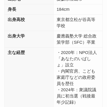
身長
184cm
出身高校
東京都立松が谷高等
学校
出身大学
慶應義塾大学 総合政
策学部（SFC）卒業
主な経歴
・2020年：NPO法人
「あなたのいばし
ょ」設立
・内閣官房、こども
家庭庁などの政府委
員を歴任
・2024年：衆議院議
員に初当選（戦後最
年少記録）