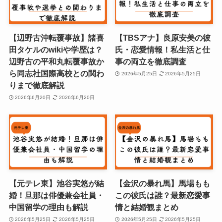
【辺野古沖転覆事故】諸喜
【TBSアナ】良原安美の彼
田タケルのwikiや学歴は？
氏・恋愛情報！私生活と仕
辺野古の平和丸転覆事故か
事の両立を徹底調査
ら同志社国際高校との関わ
2026年5月25日
2026年5月25日
りまで徹底解説
2026年6月20日
2026年6月20日
【元テレ東】池谷実悠が結
【金沢の暴れ馬】馬場もも
婚！旦那は俳優兼会社員・
この彼氏は誰？最新恋愛事
中国留学の理由も解説
情と結婚観まとめ
2026年5月25日
2026年5月25日
2026年5月25日
2026年5月25日