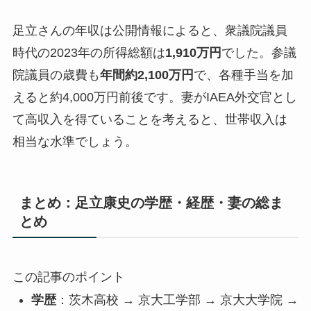
足立さんの年収は公開情報によると、衆議院議員
時代の2023年の所得総額は
1,910万円
でした。参議
院議員の歳費も
年間約2,100万円
で、各種手当を加
えると
約4,000万円前後
です。妻がIAEA外交官とし
て高収入を得ていることを考えると、世帯収入は
相当な水準でしょう。
まとめ：足立康史の学歴・経歴・妻の総ま
とめ
この記事のポイント
学歴
：茨木高校 → 京大工学部 → 京大大学院 →