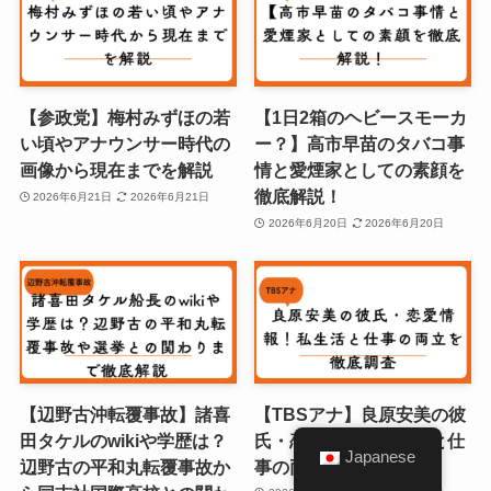
【参政党】梅村みずほの若
【1日2箱のヘビースモーカ
い頃やアナウンサー時代の
ー？】高市早苗のタバコ事
画像から現在までを解説
情と愛煙家としての素顔を
徹底解説！
2026年6月21日
2026年6月21日
2026年6月20日
2026年6月20日
【辺野古沖転覆事故】諸喜
【TBSアナ】良原安美の彼
田タケルのwikiや学歴は？
氏・恋愛情報！私生活と仕
Japanese
辺野古の平和丸転覆事故か
事の両立を徹底調査