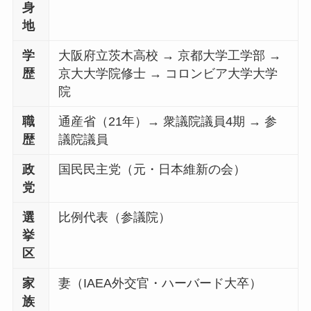
身
地
学
大阪府立茨木高校 → 京都大学工学部 →
歴
京大大学院修士 → コロンビア大学大学
院
職
通産省（21年）→ 衆議院議員4期 → 参
歴
議院議員
政
国民民主党（元・日本維新の会）
党
選
比例代表（参議院）
挙
区
家
妻（IAEA外交官・ハーバード大卒）
族