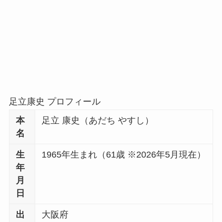
足立康史 プロフィール
本
足立 康史（あだち やすし）
名
生
1965年生まれ（61歳 ※2026年5月現在）
年
月
日
出
大阪府