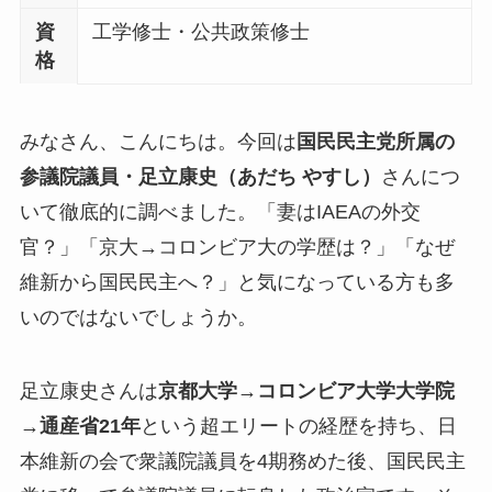
資
工学修士・公共政策修士
格
みなさん、こんにちは。今回は
国民民主党所属の
参議院議員・足立康史（あだち やすし）
さんにつ
いて徹底的に調べました。「妻はIAEAの外交
官？」「京大→コロンビア大の学歴は？」「なぜ
維新から国民民主へ？」と気になっている方も多
いのではないでしょうか。
足立康史さんは
京都大学→コロンビア大学大学院
→通産省21年
という超エリートの経歴を持ち、日
本維新の会で衆議院議員を4期務めた後、国民民主