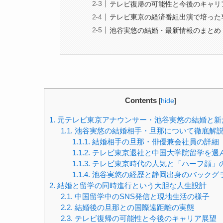
テレビ復帰の可能性と今後のキャリ
テレビ東京の経済番組出演で培った
池谷実悠の結婚・最新情報のまとめ
Contents
[
hide
]
1.
元テレビ東京アナウンサー・池谷実悠の結婚と新
1.1.
池谷実悠の結婚相手・旦那について徹底解
1.1.1.
結婚相手の旦那・俳優兼会社員の詳細
1.1.2.
テレビ東京退社と中国大学院留学を選
1.1.3.
テレビ東京時代の人気と「ハーフ顔」
1.1.4.
池谷実悠の経歴と静岡出身のバックグ
2.
結婚と留学の同時進行という大胆な人生設計
2.1.
中国留学中のSNS発信と現地生活の様子
2.2.
結婚後の旦那との国際遠距離の実態
2.3.
テレビ復帰の可能性と今後のキャリア展望