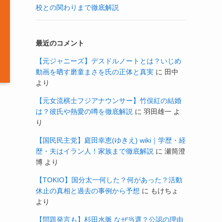
校との関わりまで徹底解説
最近のコメント
【元ジャニーズ】デスドルノートとは？いじめ
動画を晒す磨童まさを氏の正体と真実
に
田中
より
【元女流棋士フジアナウンサー】竹俣紅の結婚
は？彼氏や熱愛の噂を徹底解説
に
羽田雄一
よ
り
【国民民主党】庭田幸恵(ゆきえ) wiki｜学歴・経
歴・夫はイラン人！家族まで徹底解説
に
瀬筒澄
博
より
【TOKIO】国分太一何した？何があった？活動
休止の真相と過去の事例から予想
に
もけちょ
より
【問題発言も】杉田水脈 なぜ当選？公認の理由