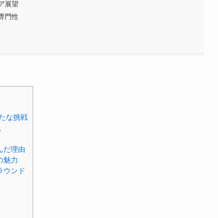
ア展望
専門性
たな挑戦
説
んだ理由
の魅力
ラウンド