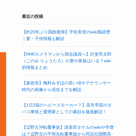
最近の投稿
【約20年ぶり国政復帰】宇佐美登のwiki風経歴
｜妻・子供情報も解説
【NHKカメラマンから国会議員へ】許斐亮太郎
（このみ りょうたろ）の妻や家族はいる？wiki
的情報まとめ
【参政党】梅村みずほの若い頃やアナウンサー
時代の画像から現在までを解説
【1日2箱のヘビースモーカー？】高市早苗のタ
バコ事情と愛煙家としての素顔を徹底解説！
【辺野古沖転覆事故】諸喜田タケルのwikiや学歴
は？辺野古の平和丸転覆事故から同志社国際高