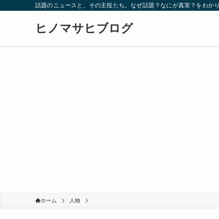
話題のニュースと、その主役たち。なぜ話題？なにが真実？をわか
ヒノマサヒブログ
ホーム
人物