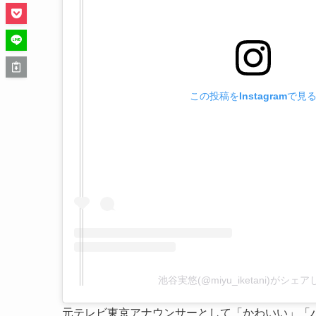
この投稿をInstagramで見
池谷実悠(@miyu_iketani)がシェ
元テレビ東京アナウンサーとして「かわいい」「ハ