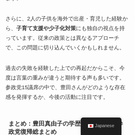
さらに、2人の子供を海外で出産・育児した経験か
ら、
子育て支援や少子化対策
にも独自の視点を持
っています。従来の政策とは異なるアプローチ
で、この問題に切り込んでいくかもしれません。
過去の失敗を経験した上での再起だからこそ、今
度は言葉の重みが違う
と期待する声も多いです。
参政党15議席の中で、豊田さんがどのような存在
感を発揮するか、今後の活動に注目です。
まとめ：豊田真由子の学歴・経歴・夫・参
Japanese
政党復帰総まとめ