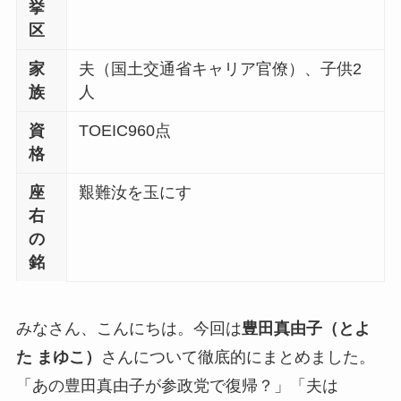
挙
区
家
夫（国土交通省キャリア官僚）、子供2
族
人
資
TOEIC960点
格
座
艱難汝を玉にす
右
の
銘
みなさん、こんにちは。今回は
豊田真由子（とよ
た まゆこ）
さんについて徹底的にまとめました。
「あの豊田真由子が参政党で復帰？」「夫は