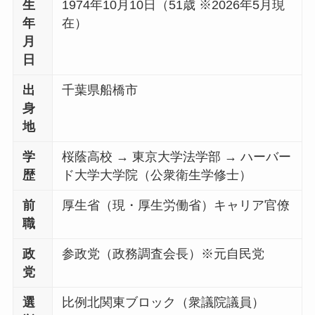
生
1974年10月10日（51歳 ※2026年5月現
年
在）
月
日
出
千葉県船橋市
身
地
学
桜蔭高校 → 東京大学法学部 → ハーバー
歴
ド大学大学院（公衆衛生学修士）
前
厚生省（現・厚生労働省）キャリア官僚
職
政
参政党（政務調査会長）※元自民党
党
選
比例北関東ブロック（衆議院議員）