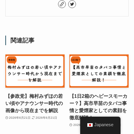
関連記事
【参政党】梅村みずほの若
【1日2箱のヘビースモーカ
い頃やアナウンサー時代の
ー？】高市早苗のタバコ事
画像から現在までを解説
情と愛煙家としての素顔を
徹底解説！
2026年6月21日
2026年6月21日
Japanese
2026年6月20日
2026年6月20日