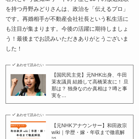
を持つ丹野みどりさんは、政治を「伝えるプロ」
です。再婚相手が不動産会社社長という私生活に
も注目が集まります。今後の活躍に期待しましょ
う！最後までお読みいただきありがとうございま
した！
あわせて読みたい
【国民民主党】元NHK出身、牛田
茉友議員 結婚して高橋茉友に！ 旦
那は？ 独身なのか真相は？噂と事
実を…
あわせて読みたい
【元NHKアナウンサー】和田政宗
wiki｜学歴・嫁・年収まで徹底解
説