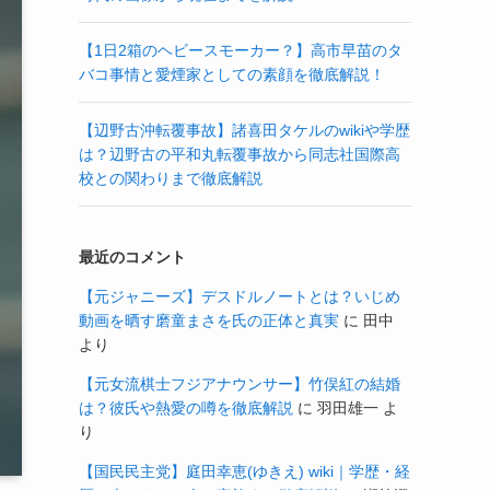
【1日2箱のヘビースモーカー？】高市早苗のタ
バコ事情と愛煙家としての素顔を徹底解説！
【辺野古沖転覆事故】諸喜田タケルのwikiや学歴
は？辺野古の平和丸転覆事故から同志社国際高
校との関わりまで徹底解説
最近のコメント
【元ジャニーズ】デスドルノートとは？いじめ
動画を晒す磨童まさを氏の正体と真実
に
田中
より
【元女流棋士フジアナウンサー】竹俣紅の結婚
は？彼氏や熱愛の噂を徹底解説
に
羽田雄一
よ
り
【国民民主党】庭田幸恵(ゆきえ) wiki｜学歴・経