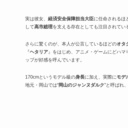
実は彼女、
経済安全保障担当大臣
に任命されるほ
して
高市総理
を支える存在としても注目されてい
さらに驚くのが、本人が公言しているほどの
オタ
『
ヘタリア
』をはじめ、アニメ・ゲームにどハマ
ップが好感を呼んでいます。
170cmというモデル級の
身長
に加え、実際に
モデ
地元・岡山では“
岡山のジャンヌダルク
”と呼ばれ