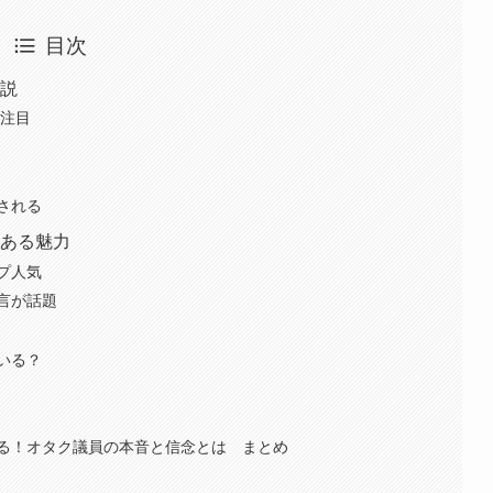
目次
解説
も注目
される
にある魅力
プ人気
言が話題
いる？
る！オタク議員の本音と信念とは まとめ