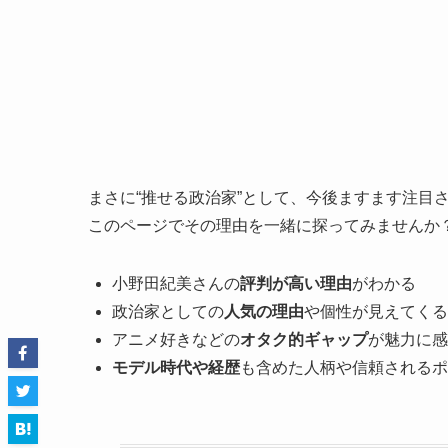
まさに“推せる政治家”として、今後ますます注目
このページでその理由を一緒に探ってみませんか
小野田紀美さんの
評判が高い理由
がわかる
政治家としての
人気の理由
や個性が見えてくる
アニメ好きなどの
オタク的ギャップ
が魅力に感
モデル時代や経歴
も含めた人柄や信頼されるポ