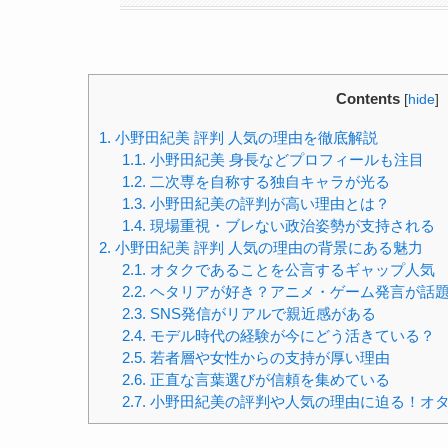
Contents
[
hide
]
1.
小野田紀美 評判 人気の理由を徹底解説
1.1.
小野田紀美 身長などプロフィールも注目
1.2.
二次専を自称する独自キャラが光る
1.3.
小野田紀美の評判が高い理由とは？
1.4.
現場重視・ブレない政治姿勢が支持される
2.
小野田紀美 評判 人気の理由の背景にある魅力
2.1.
オタクであることを公言するギャップ人気
2.2.
ヘタリアが好き？アニメ・ゲーム発言が話
2.3.
SNS発信がリアルで親近感がある
2.4.
モデル時代の経験が今にどう活きている？
2.5.
若者層や女性からの支持が厚い理由
2.6.
正直な言葉選びが信頼を集めている
2.7.
小野田紀美の評判や人気の理由に迫る！オ