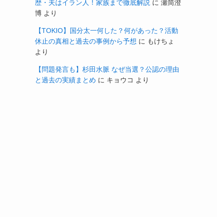
歴・夫はイラン人！家族まで徹底解説
に
瀬筒澄
博
より
【TOKIO】国分太一何した？何があった？活動
休止の真相と過去の事例から予想
に
もけちょ
より
【問題発言も】杉田水脈 なぜ当選？公認の理由
と過去の実績まとめ
に
キョウコ
より