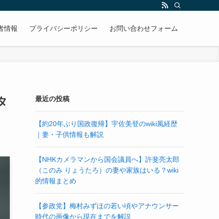
者情報
プライバシーポリシー
お問い合わせフォーム
タ
最近の投稿
【約20年ぶり国政復帰】宇佐美登のwiki風経歴
｜妻・子供情報も解説
【NHKカメラマンから国会議員へ】許斐亮太郎
（このみ りょうたろ）の妻や家族はいる？wiki
的情報まとめ
【参政党】梅村みずほの若い頃やアナウンサー
時代の画像から現在までを解説