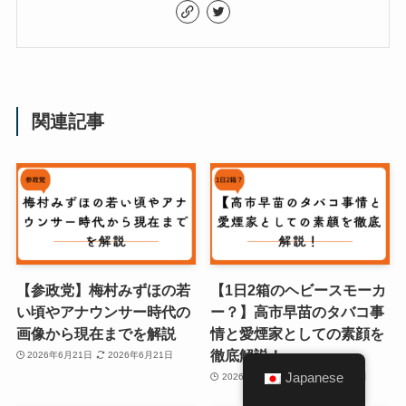
関連記事
【参政党】梅村みずほの若
【1日2箱のヘビースモーカ
い頃やアナウンサー時代の
ー？】高市早苗のタバコ事
画像から現在までを解説
情と愛煙家としての素顔を
徹底解説！
2026年6月21日
2026年6月21日
Japanese
2026年6月20日
2026年6月20日