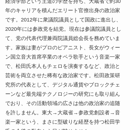
経済学部という王道の学歴を持ち、大蔵省で約30
年のキャリアを積んだエリート官僚出身の政治家
です。2012年に衆議院議員として国政に進出し、
2020年には参政党を結党。現在は参議院議員とし
て、党の代表代理兼両院議員総会長を務めていま
す。家族は妻がプロのピアニスト、長女がウィー
ン国立音大首席卒業のオペラ歌手という音楽一家
で、松田氏本人もチェロを演奏するなど、政治と
芸術を両立させた稀有な政治家です。松田政策研
究所の代表として、デジタル通貨やブロックチェ
ーンなど最先端テクノロジーの研究にも取り組ん
でおり、その活動領域の広さは他の政治家の追随
を許しません。東大→大蔵省→参政党創設者→音
楽一家という、まさに型破りな経歴を持つ松田学