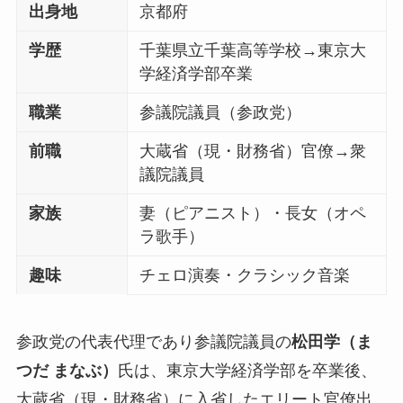
出身地
京都府
学歴
千葉県立千葉高等学校→東京大
学経済学部卒業
職業
参議院議員（参政党）
前職
大蔵省（現・財務省）官僚→衆
議院議員
家族
妻（ピアニスト）・長女（オペ
ラ歌手）
趣味
チェロ演奏・クラシック音楽
参政党の代表代理であり参議院議員の
松田学（ま
つだ まなぶ）
氏は、東京大学経済学部を卒業後、
大蔵省（現・財務省）に入省したエリート官僚出