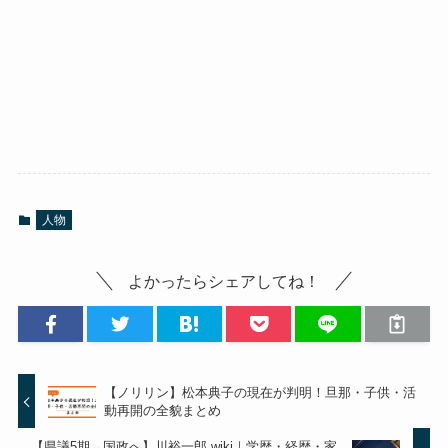
人物
よかったらシェアしてね！
【ノリリン】松本典子の現在が判明！旦那・子供・活
動再開の全貌まとめ
【県議5期→国政へ】川裕一郎 wiki｜学歴・経歴・家