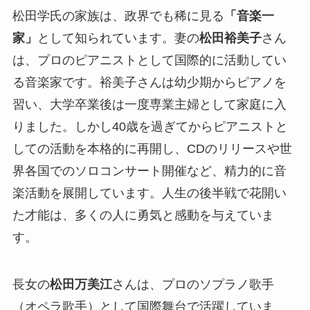
松田学氏の家族は、政界でも稀に見る
「音楽一
家」
として知られています。妻の
松田裕美子
さん
は、プロのピアニストとして国際的に活動してい
る音楽家です。裕美子さんは幼少期からピアノを
習い、大学卒業後は一度専業主婦として家庭に入
りました。しかし40歳を過ぎてからピアニストと
しての活動を本格的に再開し、CDのリリースや世
界各国でのソロコンサート開催など、精力的に音
楽活動を展開しています。人生の後半戦で花開い
た才能は、多くの人に勇気と感動を与えていま
す。
長女の
松田万美江
さんは、プロのソプラノ歌手
（オペラ歌手）として国際舞台で活躍していま