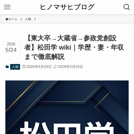
ヒノマサヒブログ
ホーム
人物
【東大卒→大蔵省→参政党創設
2026
者】松田学 wiki｜学歴・妻・年収
5/24
まで徹底解説
2026年5月24日
2026年5月24日
人物