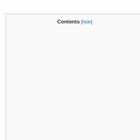
Contents
[
hide
]