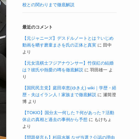
校との関わりまで徹底解説
最近のコメント
【元ジャニーズ】デスドルノートとは？いじめ
動画を晒す磨童まさを氏の正体と真実
に
田中
より
【元女流棋士フジアナウンサー】竹俣紅の結婚
は？彼氏や熱愛の噂を徹底解説
に
羽田雄一
よ
り
【国民民主党】庭田幸恵(ゆきえ) wiki｜学歴・経
歴・夫はイラン人！家族まで徹底解説
に
瀬筒澄
博
より
【TOKIO】国分太一何した？何があった？活動
休止の真相と過去の事例から予想
に
もけちょ
より
【問題発言も】杉田水脈 なぜ当選？公認の理由