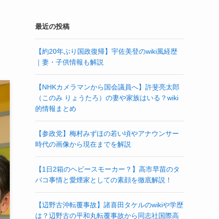
最近の投稿
【約20年ぶり国政復帰】宇佐美登のwiki風経歴
｜妻・子供情報も解説
【NHKカメラマンから国会議員へ】許斐亮太郎
（このみ りょうたろ）の妻や家族はいる？wiki
的情報まとめ
【参政党】梅村みずほの若い頃やアナウンサー
時代の画像から現在までを解説
【1日2箱のヘビースモーカー？】高市早苗のタ
バコ事情と愛煙家としての素顔を徹底解説！
【辺野古沖転覆事故】諸喜田タケルのwikiや学歴
は？辺野古の平和丸転覆事故から同志社国際高