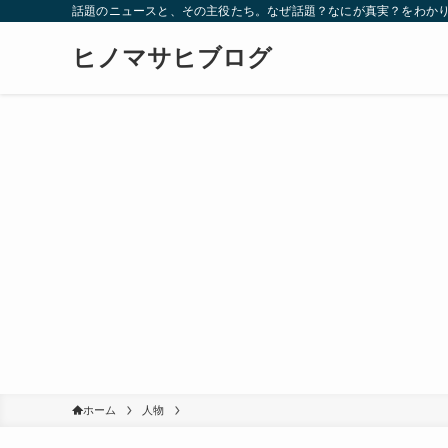
話題のニュースと、その主役たち。なぜ話題？なにが真実？をわか
ヒノマサヒブログ
ホーム
人物