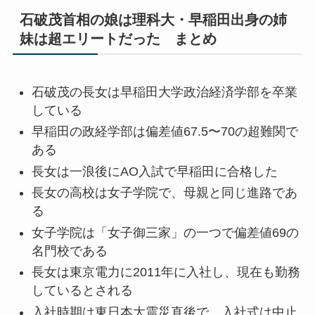
石破茂首相の娘は理科大・早稲田出身の姉
妹は超エリートだった まとめ
石破茂の長女は早稲田大学政治経済学部を卒業
している
早稲田の政経学部は偏差値67.5〜70の超難関で
ある
長女は一浪後にAO入試で早稲田に合格した
長女の高校は女子学院で、母親と同じ進路であ
る
女子学院は「女子御三家」の一つで偏差値69の
名門校である
長女は東京電力に2011年に入社し、現在も勤務
しているとされる
入社時期は東日本大震災直後で、入社式は中止