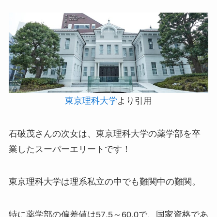
東京理科大学
より引用
石破茂さんの次女は、東京理科大学の薬学部を卒
業したスーパーエリートです！
東京理科大学は理系私立の中でも難関中の難関。
特に薬学部の偏差値は57.5～60.0で、国家資格であ