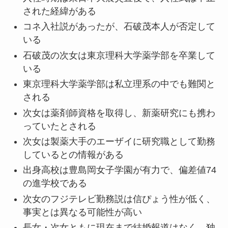
された経緯がある
コネ入社説があったが、石破茂本人が否定して
いる
石破茂の次女は東京理科大学薬学部を卒業して
いる
東京理科大学薬学部は私立理系の中でも難関と
される
次女は薬剤師資格を取得し、新薬研究にも携わ
っていたとされる
次女は製薬大手のエーザイに研究職として勤務
しているとの情報がある
出身高校は豊島岡女子学園が有力で、偏差値74
の進学校である
次女のフジテレビ勤務説は信ぴょう性が低く、
事実とは異なる可能性が高い
長女・次女ともに現在まで結婚報道はなく、独