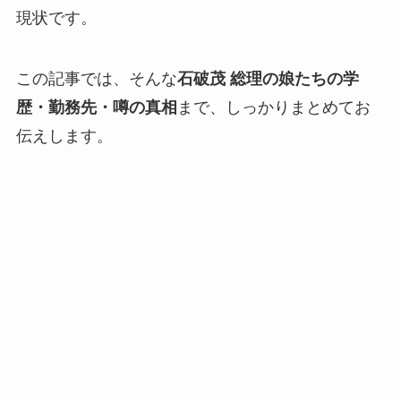
現状です。
この記事では、そんな
石破茂 総理の娘たちの学
歴・勤務先・噂の真相
まで、しっかりまとめてお
伝えします。