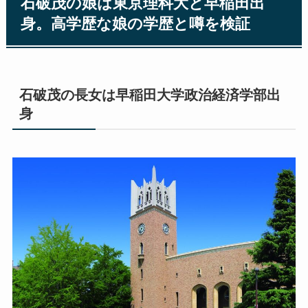
石破茂の娘は東京理科大と早稲田出
身。高学歴な娘の学歴と噂を検証
石破茂の長女は早稲田大学政治経済学部出
身