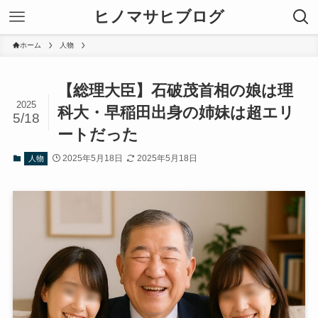
ヒノマサヒブログ
ホーム
人物
【総理大臣】石破茂首相の娘は理
2025
科大・早稲田出身の姉妹は超エリ
5/18
ートだった
2025年5月18日
2025年5月18日
人物