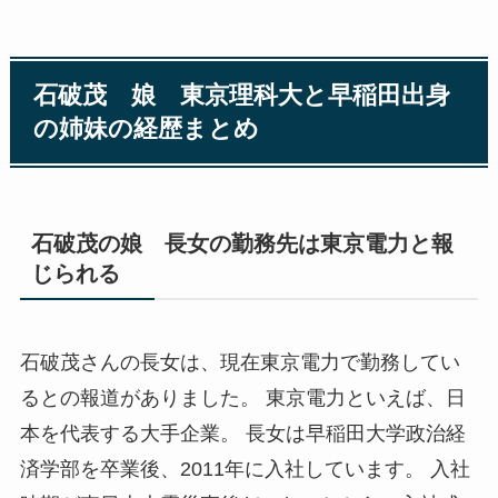
石破茂 娘 東京理科大と早稲田出身
の姉妹の経歴まとめ
石破茂の娘 長女の勤務先は東京電力と報
じられる
石破茂さんの長女は、現在東京電力で勤務してい
るとの報道がありました。 東京電力といえば、日
本を代表する大手企業。 長女は早稲田大学政治経
済学部を卒業後、2011年に入社しています。 入社