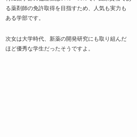
る薬剤師の免許取得を目指すため、人気も実力も
ある学部です。
次女は大学時代、新薬の開発研究にも取り組んだ
ほど優秀な学生だったそうですよ。