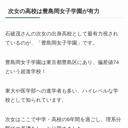
次女の高校は豊島岡女子学園が有力
石破茂さんの次女の出身高校として最有力視され
ているのが、「豊島岡女子学園」です。
豊島岡女子学園は東京都豊島区にあり、偏差値74
という超進学校！
東大や医学部への進学者も多い、ハイレベルな学
校として知られています。
次女はここで中学・高校の6年間を過ごし、理系分