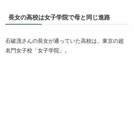
長女の高校は女子学院で母と同じ進路
石破茂さんの長女が通っていた高校は、東京の超
名門女子校「女子学院」。