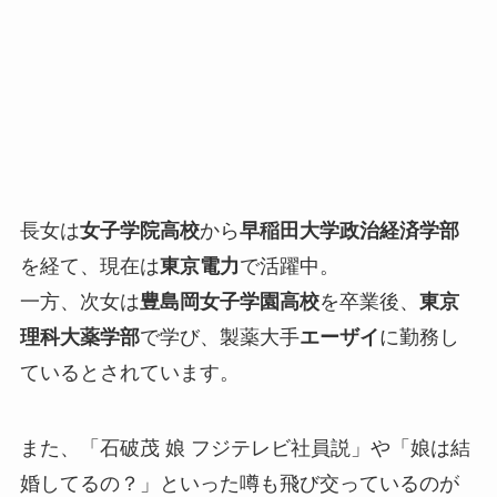
長女は
女子学院高校
から
早稲田大学政治経済学部
を経て、現在は
東京電力
で活躍中。
一方、次女は
豊島岡女子学園高校
を卒業後、
東京
理科大薬学部
で学び、製薬大手
エーザイ
に勤務し
ているとされています。
また、「石破茂 娘 フジテレビ社員説」や「娘は結
婚してるの？」といった噂も飛び交っているのが