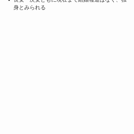
身とみられる