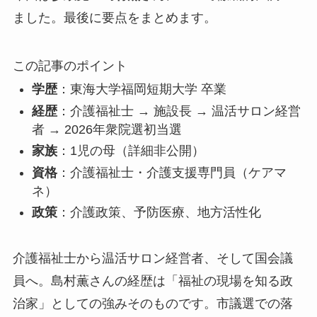
ました。最後に要点をまとめます。
この記事のポイント
学歴
：東海大学福岡短期大学 卒業
経歴
：介護福祉士 → 施設長 → 温活サロン経営
者 → 2026年衆院選初当選
家族
：1児の母（詳細非公開）
資格
：介護福祉士・介護支援専門員（ケアマ
ネ）
政策
：介護政策、予防医療、地方活性化
介護福祉士から温活サロン経営者、そして国会議
員へ。島村薫さんの経歴は「福祉の現場を知る政
治家」としての強みそのものです。市議選での落