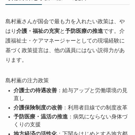
島村薫さんが国会で最も力を入れたい政策は、や
はり
介護・福祉の充実
と
予防医療の推進
です。介
護福祉士・ケアマネージャーとしての現場経験に
基づく政策提言は、他の議員にはない説得力があ
ります。
島村薫の注力政策
介護士の待遇改善
：給与アップと労働環境の見
直し
介護保険制度の改善
：利用者目線での制度改革
予防医療・温活の推進
：病気にならない身体づ
くりの支援
地方経済の活性化
：下関をはじめとする地方都