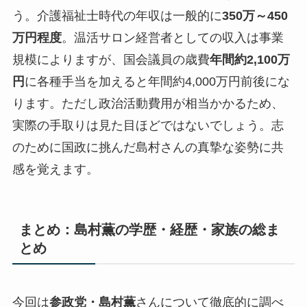
う。介護福祉士時代の年収は一般的に
350万～450
万円程度
。温活サロン経営者としての収入は事業
規模によりますが、国会議員の歳費
年間約2,100万
円
に各種手当を加えると
年間約4,000万円前後
にな
ります。ただし政治活動費用が相当かかるため、
実際の手取りは見た目ほどではないでしょう。志
のために国政に挑んだ島村さんの真摯な姿勢に共
感を覚えます。
まとめ：島村薫の学歴・経歴・家族の総ま
とめ
今回は
参政党・島村薫
さんについて徹底的に調べ