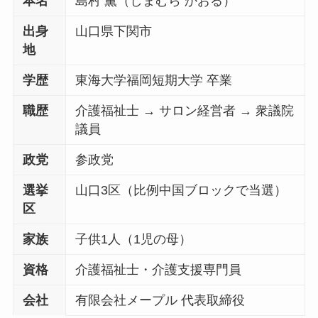
本名
島村 薫（しまむら かおる）
出身
山口県下関市
地
学歴
東海大学福岡短期大学 卒業
職歴
介護福祉士 → サロン経営者 → 衆議院
議員
政党
参政党
選挙
山口3区（比例中国ブロックで当選）
区
家族
子供1人（1児の母）
資格
介護福祉士・介護支援専門員
会社
有限会社メープル 代表取締役