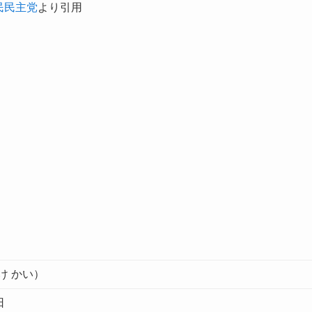
民民主党
より引用
け かい）
日