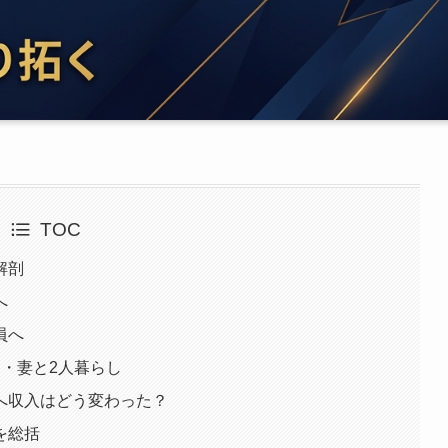
TOC
解剖
へ
員へ
・妻と2人暮らし
へ収入はどう変わった？
を総括