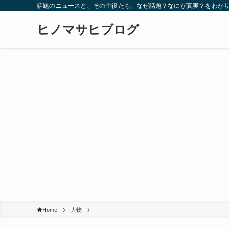
話題のニュースと、その主役たち。なぜ話題？なにが真実？をわか
ヒノマサヒブログ
Home
人物