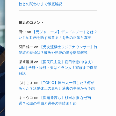
校との関わりまで徹底解説
最近のコメント
田中
on
【元ジャニーズ】デスドルノートとは？
いじめ動画を晒す磨童まさを氏の正体と真実
羽田雄一
on
【元女流棋士フジアナウンサー】竹
俣紅の結婚は？彼氏や熱愛の噂を徹底解説
瀬筒澄博
on
【国民民主党】庭田幸恵(ゆきえ)
wiki｜学歴・経歴・夫はイラン人！家族まで徹底
解説
もけちょ
on
【TOKIO】国分太一何した？何が
あった？活動休止の真相と過去の事例から予想
キョウコ
on
【問題発言も】杉田水脈 なぜ当
選？公認の理由と過去の実績まとめ