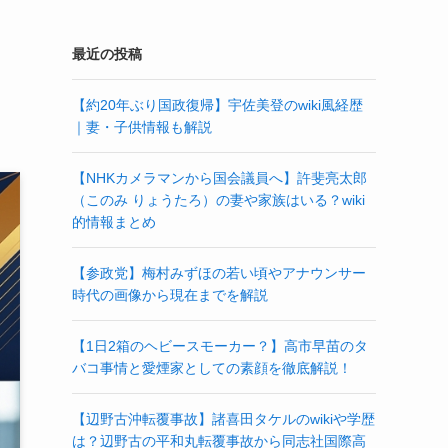
最近の投稿
【約20年ぶり国政復帰】宇佐美登のwiki風経歴
｜妻・子供情報も解説
【NHKカメラマンから国会議員へ】許斐亮太郎
（このみ りょうたろ）の妻や家族はいる？wiki
的情報まとめ
【参政党】梅村みずほの若い頃やアナウンサー
時代の画像から現在までを解説
【1日2箱のヘビースモーカー？】高市早苗のタ
バコ事情と愛煙家としての素顔を徹底解説！
【辺野古沖転覆事故】諸喜田タケルのwikiや学歴
は？辺野古の平和丸転覆事故から同志社国際高