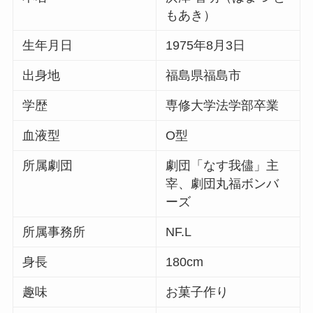
もあき）
生年月日
1975年8月3日
出身地
福島県福島市
学歴
専修大学法学部卒業
血液型
O型
所属劇団
劇団「なす我儘」主
宰、劇団丸福ボンバ
ーズ
所属事務所
NF.L
身長
180cm
趣味
お菓子作り