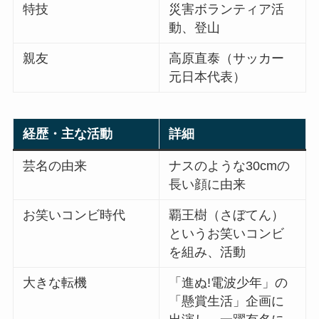
特技
災害ボランティア活
動、登山
親友
高原直泰（サッカー
元日本代表）
経歴・主な活動
詳細
芸名の由来
ナスのような30cmの
長い顔に由来
お笑いコンビ時代
覇王樹（さぼてん）
というお笑いコンビ
を組み、活動
大きな転機
「進ぬ!電波少年」の
「懸賞生活」企画に