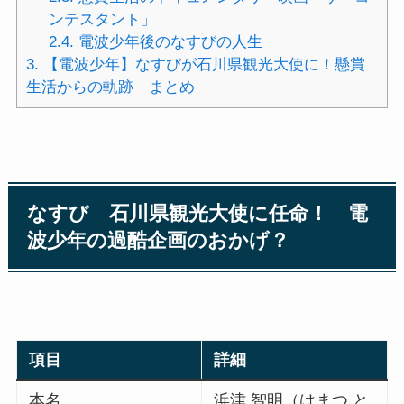
ンテスタント」
2.4.
電波少年後のなすびの人生
3.
【電波少年】なすびが石川県観光大使に！懸賞
生活からの軌跡 まとめ
なすび 石川県観光大使に任命！ 電
波少年の過酷企画のおかげ？
項目
詳細
本名
浜津 智明（はまつ と