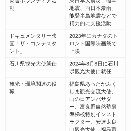
災害ボランティア活
東日本大震災、熊本
動
地震、西日本豪雨、
能登半島地震などで
精力的に支援活動
ドキュメンタリー映
2023年にカナダのト
画「ザ・コンテスタ
ロント国際映画祭で
ント」
上映
石川県観光大使就任
2024年8月8日に石川
県観光大使に就任
観光・環境関連の役
福島県あったかふく
職
しま観光交流大使、
山の日アンバサダ
ー、富良野自然塾裏
磐梯校特別インスト
ラクター、安達太良
山観光大使、福島環