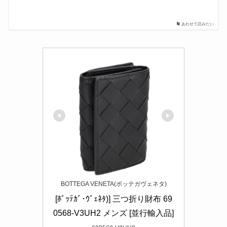
あわせて読みたい
BOTTEGA VENETA(ボッテガヴェネタ)
[ﾎﾞｯﾃｶﾞ･ｳﾞｪﾈﾀ)] 三つ折り財布 69
0568-V3UH2 メンズ [並行輸入品]