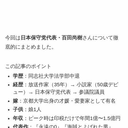
今回は
日本保守党代表・百田尚樹
さんについて徹
底的にまとめました。
この記事のポイント
学歴
：同志社大学法学部中退
経歴
：放送作家（35年）→ 小説家（50歳デビ
ュー）→ 日本保守党代表 → 参議院議員
嫁
：京都大学出身の才媛・愛妻家として有名
子供
：娘1人
年収
：ピーク時は印税だけで年間1億〜1.5億円
代表作
：『永遠の0』『海賊とよばれた男』