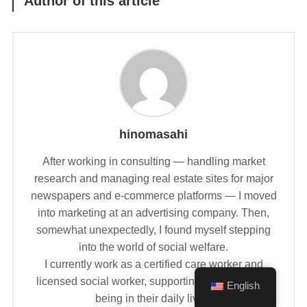
Author of this article
hinomasahi
After working in consulting — handling market
research and managing real estate sites for major
newspapers and e-commerce platforms — I moved
into marketing at an advertising company. Then,
somewhat unexpectedly, I found myself stepping
into the world of social welfare.
I currently work as a certified care worker and
licensed social worker, supporting people’s well-
English
being in their daily lives.