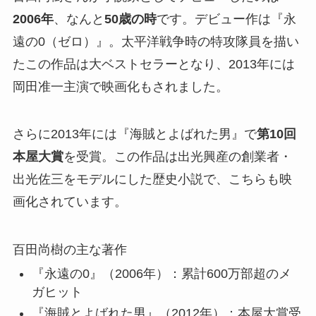
2006年
、なんと
50歳の時
です。デビュー作は『永
遠の0（ゼロ）』。太平洋戦争時の特攻隊員を描い
たこの作品は大ベストセラーとなり、2013年には
岡田准一主演で映画化もされました。
さらに2013年には『海賊とよばれた男』で
第10回
本屋大賞
を受賞。この作品は出光興産の創業者・
出光佐三をモデルにした歴史小説で、こちらも映
画化されています。
百田尚樹の主な著作
『永遠の0』（2006年）：累計600万部超のメ
ガヒット
『海賊とよばれた男』（2012年）：本屋大賞受