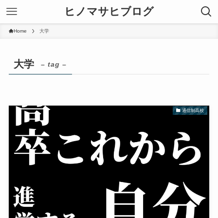
ヒノマサヒブログ
Home
大学
大学
– tag –
通信制高校